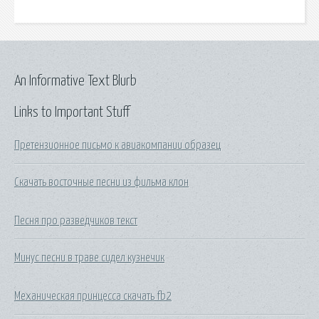
An Informative Text Blurb
Links to Important Stuff
Претензионное письмо к авиакомпании образец
Скачать восточные песни из фильма клон
Песня про разведчиков текст
Минус песни в траве сидел кузнечик
Механическая принцесса скачать fb2