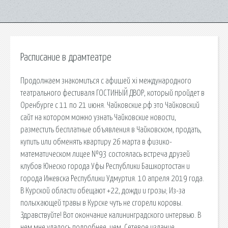
Расписание в драмтеатре
Продолжаем знакомиться с афишей xi международного
театрального фестиваля ГОСТИНЫЙ ДВОР, который пройдет в
Оренбурге с 11 по 21 июня. Чайковские.рф это Чайковский
сайт на котором можно узнать Чайковские новости,
разместить бесплатные объявления в Чайковском, продать,
купить или обменять квартиру 26 марта в физико-
математическом лицее №93 состоялась встреча друзей
клубов Юнеско города Уфы Республики Башкортостан и
города Ижевска Республики Удмуртия. 10 апреля 2019 года.
В Курской области обещают +22, дожди и грозы; Из-за
полыхающей травы в Курске чуть не сгорели коровы.
Здравствуйте! Вот окончание калининградского интервью. В
нем мне удалось подробнее, чем. Сетевое издание