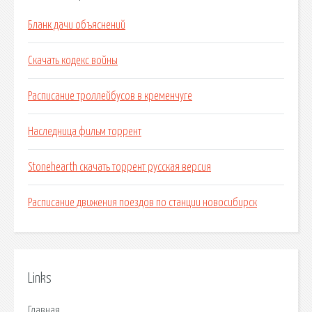
Бланк дачи объяснений
Скачать кодекс войны
Расписание троллейбусов в кременчуге
Наследница фильм торрент
Stonehearth скачать торрент русская версия
Расписание движения поездов по станции новосибирск
Links
Главная.