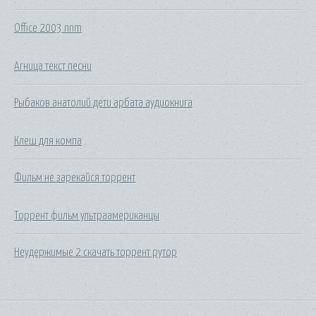
Office 2003 nnm
Агница текст песни
Рыбаков анатолий дети арбата аудиокнига
Клеш для компа
Фильм не зарекайся торрент
Торрент фильм ультраамериканцы
Неудержимые 2 скачать торрент рутор