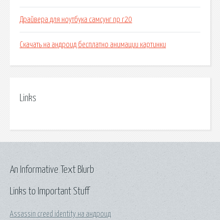
Драйвера для ноутбука самсунг np r20
Скачать на андроид бесплатно анимации картинки
Links
An Informative Text Blurb
Links to Important Stuff
Assassin creed identity на андроид