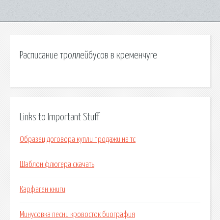
Расписание троллейбусов в кременчуге
Links to Important Stuff
Образец договора купли продажи на тс
Шаблон флюгера скачать
Карфаген книги
Минусовка песни кровосток биография