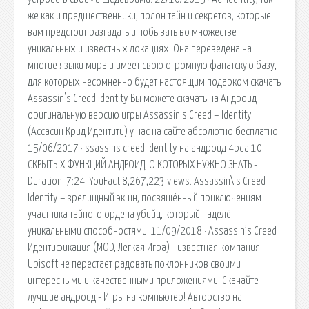
же как и предшественники, полон тайн и секретов, которые
вам предстоит разгадать и побывать во множестве
уникальных и известных локациях. Она переведена на
многие языки мира и имеет свою огромную фанатскую базу,
для которых несомненно будет настоящим подарком скачать
Assassin's Creed Identity Вы можете скачать на Андроид
оригинальную версию игры Assassin's Creed – Identity
(Ассасин Крид Идентити) у нас на сайте абсолютно бесплатно.
15/06/2017 · ssassins creed identity на андроид 4pda 10
СКРЫТЫХ ФУНКЦИЙ АНДРОИД, О КОТОРЫХ НУЖНО ЗНАТЬ -
Duration: 7:24. YouFact 8,267,223 views. Assassin\'s Creed
Identity – зрелищный экшн, посвящённый приключениям
участника тайного ордена убийц, который наделён
уникальными способностями. 11/09/2018 · Assassin’s Creed
Идентификация (MOD, Легкая Игра) - известная компания
Ubisoft не перестает радовать поклонников своими
интересными и качественными приложениями. Скачайте
лучшие андроид - Игры на компьютер! Авторство на