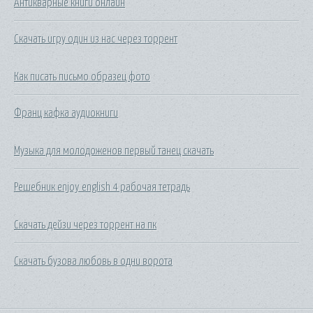
Антикварные книги онлайн
Скачать игру один из нас через торрент
Как писать письмо образец фото
Франц кафка аудиокниги
Музыка для молодоженов первый танец скачать
Решебник enjoy english 4 рабочая тетрадь
Скачать дейзи через торрент на пк
Скачать бузова любовь в одни ворота