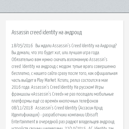
Assassin creed identity на андроид
18/05/2016 · Вы ждали Assassin's Creed Identity на Андроид?
Вы думали, что это будет хит, или лучшая игра года.
Обязательно вам нужно скачать взломанную Assassin’s
creed: Identity на андроид с модом: тупые враги совершенно
бесплатно, с нашего сайта сразу после того, как официальная
часть выйдет в Play Market. Кстати, релиз состоится в мае
2016 года. Assassin's Creed Identity На русском! Игры
франшизы «Assassin's Creed» не раз посещали мобильные
платформы ещё со времён кнопочных телефонов
08/11/2018 · Assassin's Creed Identity (Ассасин Крид
Идентификация) - разработчики компании Ubisoft
Entertainment в очередной раз радуют владельцев андроид
устройств своими шедеврами. 22/10/2015 · AC: Identity, так