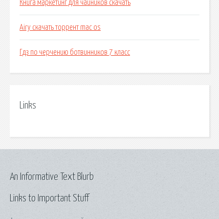
Книга маркетинг для чайников скачать
Airy скачать торрент mac os
Гдз по черчению ботвинников 7 класс
Links
An Informative Text Blurb
Links to Important Stuff