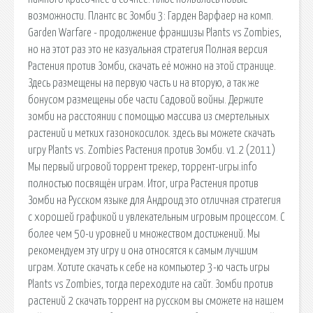
возможности. Плантс вс Зомби 3: Гарден Варфаер на комп.
Garden Warfare - продолжение франшизы Plants vs Zombies,
но на этот раз это не казуальная стратегия Полная версия
Растения против Зомби, скачать её можно на этой странице.
Здесь размещены на первую часть и на вторую, а так же
бонусом размещены обе части Садовой войны. Держите
зомби на расстоянии с помощью массива из смертельных
растений и метких газонокосилок. здесь вы можете скачать
игру Plants vs. Zombies Растения против Зомби. v1.2 (2011)
Мы первый игровой торрент трекер, торрент-игры.info
полностью посвящён играм. Итог, игра Растения против
Зомби на Русском языке для Андроид это отличная стратегия
с хорошей графикой и увлекательным игровым процессом. С
более чем 50-и уровней и множеством достижений. Мы
рекомендуем эту игру и она относятся к самым лучшим
играм. Хотите скачать к себе на компьютер 3-ю часть игры
Plants vs Zombies, тогда переходите на сайт. Зомби против
растений 2 скачать торрент на русском вы сможете на нашем