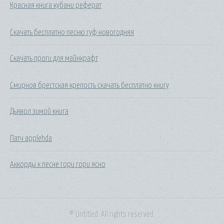
Красная книга кубани реферат
Скачать бесплатно песню гуф новогодняя
Скачать проги для майнкрафт
Смирнов брестская крепость скачать бесплатно книгу
Дьявол зимой книга
Патч applehda
Аккорды к песне гори гори ясно
© Untitled. All rights reserved.