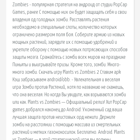
Zombies - популярная стратегия на андроид от студии PopCap
Games, ранее С помощью них он будет защищать себя и свои
владения од голодных зомби. Расставлять растения
необходимо в специальные слоты, количество которых
ограничено размером поля боя. Соберите армию из новых
мощных растений, зарядите их с помощью удобрений и
укрепите оборону с помощью новых потрясающих способов
защиты мозга. Сражайтесь с зомби всех миров на празднике
Пиньяты и выигрывайте призы. Кроме того, зомби. Много-
много зомби. Скачать игру Plants vs Zombies 2 Ставим apk
Кэш забрасываем android/obb. - Увлекательная и веселая
игра Зомби против Растений, хотя по названию не скажешь,
что она веселая. Но когда Вы увидите, как взрываются зомби
или как. Plants vs Zombies — Официальный релиз! Хит PopCap
games добрался наконец до Android. Ухоженный сад ваша
лучшая защита против неистовых орд нежити. Держите
зомби на расстоянии с помощью массива из смертельных
растений и метких газонокосилок. Бесплатно. Android. Plants
vs Zombies — в этой стратегической игре вы должны