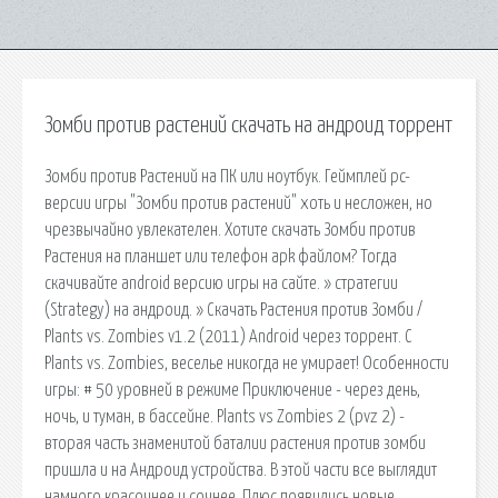
Зомби против растений скачать на андроид торрент
Зомби против Растений на ПК или ноутбук. Геймплей pc-
версии игры "Зомби против растений" хоть и несложен, но
чрезвычайно увлекателен. Хотите скачать Зомби против
Растения на планшет или телефон apk файлом? Тогда
скачивайте android версию игры на сайте. » стратегии
(Strategy) на андроид. » Скачать Растения против Зомби /
Plants vs. Zombies v1.2 (2011) Android через торрент. С
Plants vs. Zombies, веселье никогда не умирает! Особенности
игры: # 50 уровней в режиме Приключение - через день,
ночь, и туман, в бассейне. Plants vs Zombies 2 (pvz 2) -
вторая часть знаменитой баталии растения против зомби
пришла и на Андроид устройства. В этой части все выглядит
намного красочнее и сочнее. Плюс появились новые