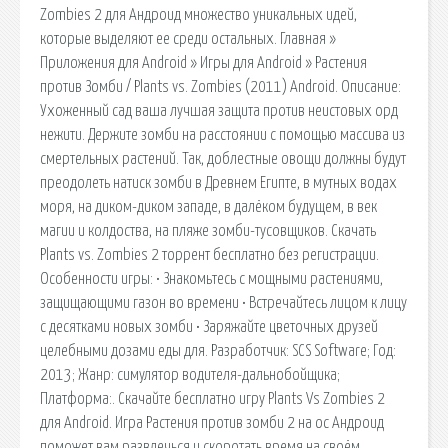
Zombies 2 для Андроид множество уникальных идей,
которые выделяют ее среди остальных. Главная »
Приложения для Android » Игры для Android » Растения
против Зомби / Plants vs. Zombies (2011) Android. Описание:
Ухоженный сад ваша лучшая защита против неистовых орд
нежити. Держите зомби на расстоянии с помощью массива из
смертельных растений. Так, доблестные овощи должны будут
преодолеть натиск зомби в Древнем Египте, в мутных водах
моря, на диком-диком западе, в далёком будущем, в век
магии и колдоства, на пляже зомби-тусовщиков. Скачать
Plants vs. Zombies 2 торрент бесплатно без регистрации.
Особенности игры: • Знакомьтесь с мощными растениями,
защищающими газон во времени • Встречайтесь лицом к лицу
с десятками новых зомби • Заряжайте цветочных друзей
целебными дозами еды для. Разработчик: SCS Software; Год:
2013; Жанр: симулятор водителя-дальнобойщика;
Платформа:. Скачайте бесплатно игру Plants Vs Zombies 2
для Android. Игра Растения против зомби 2 на ос Андроид
поможет вам развлечься и скоротать время на своём