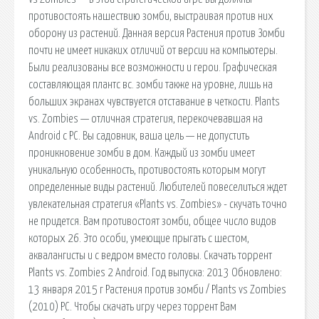
противостоять нашествию зомби, выстраивая против них
оборону из растений. Данная версия Растения против Зомби
почти не имеет никаких отличий от версии на компьютеры.
Были реализованы все возможности и герои. Графическая
составляющая плантс вс. зомби также на уровне, лишь на
больших экранах чувствуется отставание в четкости. Plants
vs. Zombies — отличная стратегия, перекочевавшая на
Android с PC. Вы садовник, ваша цель — не допустить
проникновение зомби в дом. Каждый из зомби имеет
уникальную особенность, противостоять которым могут
определенные виды растений. Любителей повеселиться ждет
увлекательная стратегия «Plants vs. Zombies» - скучать точно
не придется. Вам противостоят зомби, общее число видов
которых 26. Это особи, умеющие прыгать с шестом,
аквалангисты и с ведром вместо головы. Скачать торрент
Plants vs. Zombies 2 Android. Год выпуска: 2013 Обновлено:
13 января 2015 г Растения против зомби / Plants vs Zombies
(2010) PC. Чтобы скачать игру через торрент Вам