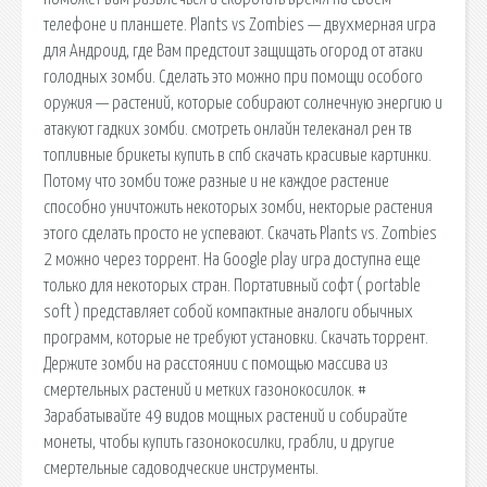
телефоне и планшете. Plants vs Zombies — двухмерная игра
для Андроид, где Вам предстоит защищать огород от атаки
голодных зомби. Сделать это можно при помощи особого
оружия — растений, которые собирают солнечную энергию и
атакуют гадких зомби. смотреть онлайн телеканал рен тв
топливные брикеты купить в спб скачать красивые картинки.
Потому что зомби тоже разные и не каждое растение
способно уничтожить некоторых зомби, некторые растения
этого сделать просто не успевают. Скачать Plants vs. Zombies
2 можно через торрент. На Google play игра доступна еще
только для некоторых стран. Портативный софт ( portable
soft ) представляет собой компактные аналоги обычных
программ, которые не требуют установки. Скачать торрент.
Держите зомби на расстоянии с помощью массива из
смертельных растений и метких газонокосилок. #
Зарабатывайте 49 видов мощных растений и собирайте
монеты, чтобы купить газонокосилки, грабли, и другие
смертельные садоводческие инструменты.