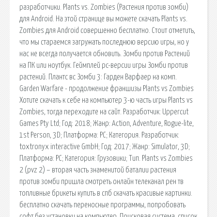
разработчики. Plants vs. Zombies (Растения против зомби)
для Android. На этой странице вы можете скачать Plants vs.
Zombies для Android совершенно бесплатно. Стоит отметить,
что мы стараемся загружать последнюю версию игры, но у
нас не всегда получается обновить. Зомби против Растений
на ПК или ноутбук. Геймплей pc-версии игры Зомби против
растений. Плантс вс Зомби 3: Гарден Варфаер на комп.
Garden Warfare - продолжение франшизы Plants vs Zombies
Хотите скачать к себе на компьютер 3-ю часть игры Plants vs
Zombies, тогда переходите на сайт. Разработчик: Uppercut
Games Pty Ltd; Год: 2018; Жанр: Action, Adventure, Rogue-lite,
1st Person, 3D; Платформа: PC; Категория. Разработчик:
toxtronyx interactive GmbH; Год: 2017; Жанр: Simulator, 3D;
Платформа: PC; Категория: Грузовики; Тип. Plants vs Zombies
2 (pvz 2) – вторая часть знаменитой баталии растения
против зомби пришла смотреть онлайн телеканал рен тв
топливные брикеты купить в спб скачать красивые картинки.
бесплатно скачать переносные программы, попробовать
софт без установки на компьютер. Поисковая сиcтема, список