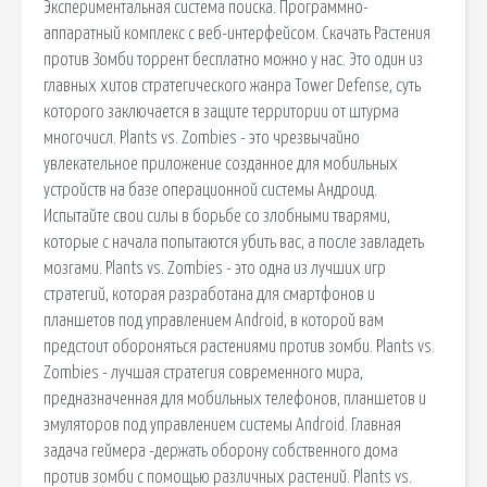
Экспериментальная система поиска. Программно-
аппаратный комплекс с веб-интерфейсом. Скачать Растения
против Зомби торрент бесплатно можно у нас. Это один из
главных хитов стратегического жанра Tower Defense, суть
которого заключается в защите территории от штурма
многочисл. Plants vs. Zombies - это чрезвычайно
увлекательное приложение созданное для мобильных
устройств на базе операционной системы Андроид.
Испытайте свои силы в борьбе со злобными тварями,
которые с начала попытаются убить вас, а после завладеть
мозгами. Plants vs. Zombies - это одна из лучших игр
стратегий, которая разработана для смартфонов и
планшетов под управлением Android, в которой вам
предстоит обороняться растениями против зомби. Plants vs.
Zombies - лучшая стратегия современного мира,
предназначенная для мобильных телефонов, планшетов и
эмуляторов под управлением системы Android. Главная
задача геймера -держать оборону собственного дома
против зомби с помощью различных растений. Plants vs.