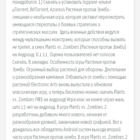
понадобится: 1) Скачать и установить торрент-клиент
µTorrent, BitTorrent, Azureus Растения против Зомби -
смешная и необычная игра, которая заставит пересмотреть
имеющиеся стереотипы о боевых стратегиях и
стратегических миссиях. Здесь военные действия ведутся
между мультяшными монстрами, которые способны вызвать
не трепет, а смех Plants vs. Zombies (Растения против Зомби)
на Андроид. 6.1.11. Оценка пользователей нет голосов.
Скачать. В закладки. Особенности игры Растения против
Зомби. Огромный выбор растений для обороны. Длительная
и разнообразная кампания. Отбиваться от зомби с помощью
растений! Electronic Arts вновь выпустила и обновила
классическую игру, и теперь бесплатно можно скачать Plants
vs. Zombies FREE на андроид! Игра клас на компе играл жаль
што 13 нет на андроид. В игре Plants vs. Zombies 2
разработчики добавили много нового, начиная от
разнообразия уровней, заканчивая новой графикой. Вот и
дождались все обладатели Android систем выхода второй
части игра Растения против зомби. В игре Plants vs. Zombies 2