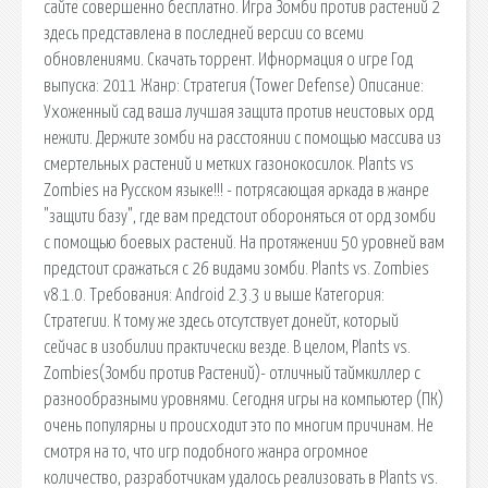
сайте совершенно бесплатно. Игра Зомби против растений 2
здесь представлена в последней версии со всеми
обновлениями. Скачать торрент. Ифнормация о игре Год
выпуска: 2011 Жанр: Стратегия (Tower Defense) Описание:
Ухоженный сад ваша лучшая защита против неистовых орд
нежити. Держите зомби на расстоянии с помощью массива из
смертельных растений и метких газонокосилок. Plants vs
Zombies на Русском языке!!! - потрясающая аркада в жанре
"защити базу", где вам предстоит обороняться от орд зомби
с помощью боевых растений. На протяжении 50 уровней вам
предстоит сражаться с 26 видами зомби. Plants vs. Zombies
v8.1.0. Требования: Android 2.3.3 и выше Категория:
Стратегии. К тому же здесь отсутствует донейт, который
сейчас в изобилии практически везде. В целом, Plants vs.
Zombies(Зомби против Растений)- отличный таймкиллер с
разнообразными уровнями. Сегодня игры на компьютер (ПК)
очень популярны и происходит это по многим причинам. Не
смотря на то, что игр подобного жанра огромное
количество, разработчикам удалось реализовать в Plants vs.