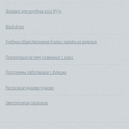
Драйвер для ноутбука asus k55v
Black driver
Учебник обществознание 6 класс скачать на андроид
Презентация на тему сравнение 1 класс
Программы работающие с флешки
Расписание кунцево тучково
Цветотерапия раскраски