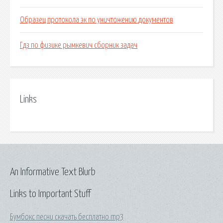
Образец протокола эк по уничтожению документов
Гдз по физике рымкевич сборник задач
Links
An Informative Text Blurb
Links to Important Stuff
Бумбокс песни скачать бесплатно mp3