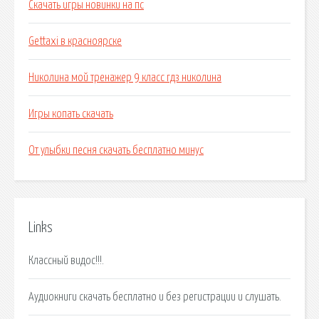
Скачать игры новинки на пс
Gettaxi в красноярске
Николина мой тренажер 9 класс гдз николина
Игры копать скачать
От улыбки песня скачать бесплатно минус
Links
Классный видос!!!.
Аудиокниги скачать бесплатно и без регистрации и слушать.