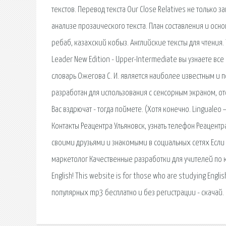
текстов. Перевод текста Our Close Relatives не только 
анализе прозаического текста. План составления и ос
ребаб, казахский кобыз. Английские тексты для чтения. Т
Leader New Edition - Upper-Intermediate вы узнаете в
словарь Ожегова С. И. является наиболее известным и п
разработан для использования с сенсорным экраном, от
Вас вздрючат - тогда поймете. (Хотя конечно. Linguale
Контакты Реацентра Ульяновск, узнать телефон Реацентра
своими друзьями и знакомыми в социальных сетях Если 
маркетолог Качественные разработки для учителей по кур
English! This website is for those who are studying Engli
популярных mp3 бесплатно и без регистрации - скачай.