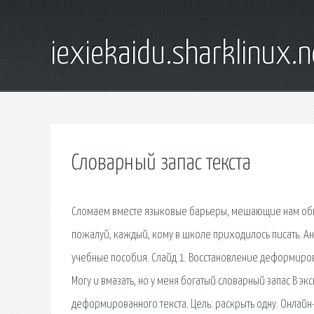
iexiekaidu.sharklinux.n
Словарный запас текста
Сломаем вместе языковые барьеры, мешающие нам общать
пожалуй, каждый, кому в школе приходилось писать. Англ
учебные пособия. Слайд 1. Восстановление деформирова
Могу и вмазать, но у меня богатый словарный запас В эк
деформированного текста. Цель: раскрыть одну. Онлайн