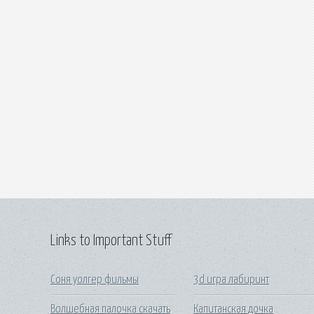
Links to Important Stuff
Соня уолгер фильмы
3d игра лабиринт
Волшебная палочка скачать
Капитанская дочка