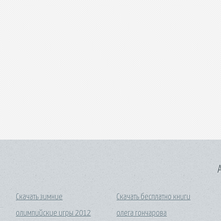
A
Скачать зимние
Скачать бесплатно книги
олимпийские игры 2012
олега гончарова