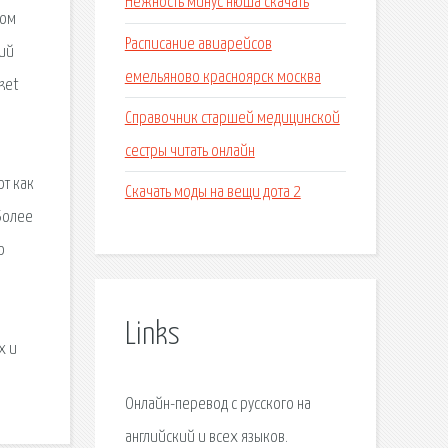
Нежность минус нюша скачать
ном
Расписание авиарейсов
кий
емельяново красноярск москва
rket
Справочник старшей медицинской
сестры читать онлайн
от как
Скачать моды на вещи дота 2
 Более
о
Links
х и
Онлайн-перевод с русского на
английский и всех языков.