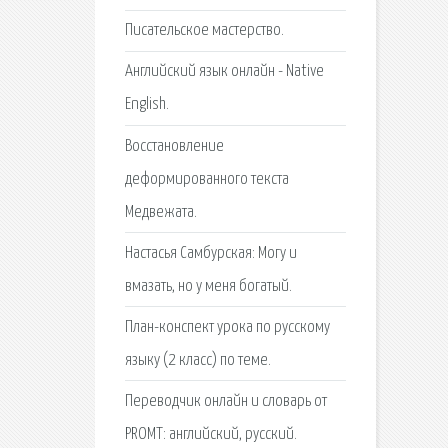
Писательское мастерство.
Английский язык онлайн - Native
English.
Восстановление
деформированного текста
Медвежата.
Настасья Самбурская: Могу и
вмазать, но у меня богатый.
План-конспект урока по русскому
языку (2 класс) по теме.
Переводчик онлайн и словарь от
PROMT: английский, русский.