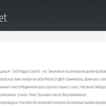
et
ся! - Сайт Радуга Слов.Ру - это. Заниматься писательским делом пробов
ийский язык онлайн на сайте Native English. Грамматика, фонетика, стат
нного текста Медвежата урок русского языка 2 класс. Настасья Самбурс
склюзивном. 2 класс. Тема: Признаки текста. Восстановление
-переводчик Translate.Ru позволяет получать бесплатный онлайн перев