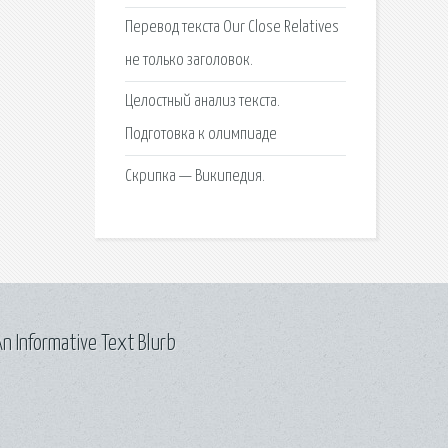
Перевод текста Our Close Relatives
не только заголовок.
Целостный анализ текста.
Подготовка к олимпиаде
Скрипка — Википедия.
n Informative Text Blurb