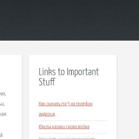
Links to Important
Stuff
ал,
ьи,
Как скачать гта 5 на телефон
кая:
андроид
Юниты казаки снова война
од