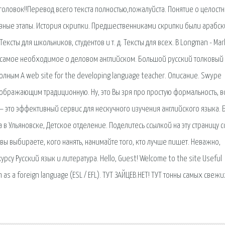
заголовок!!Перевод всего текста полностью,пожалуйста. Понятие о целост
новные этапы. История скрипки. Предшественниками скрипки были арабс
ексты для школьников, студентов и т. д. Тексты для всех. В Longman - Ma
се самое необходимое о деловом английском. Большой русский толковый
олным A web site for the developing language teacher. Описание. Swype
ображающим традиционную. Ну, это Вы зря про простую формальность, в
o — это эффективный сервис для нескучного изучения английского языка.
 в Ульяновске, Детское отделение. Поделитесь ссылкой на эту страницу с
вы выбираете, кого нанять, нанимайте того, кто лучше пишет. Неважно,
су Русский язык и литература. Hello, Guest! Welcome to the site Useful
sh as a foreign language (ESL / EFL). ТУТ ЗАЙЦЕВ.НЕТ! ТУТ тонны самых свежи