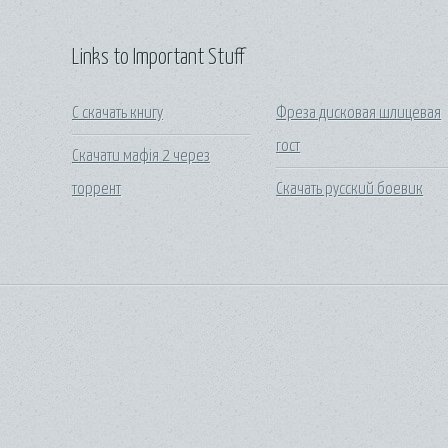
Links to Important Stuff
C скачать книгу
Фреза дисковая шлицевая
гост
Скачати мафія 2 через
торрент
Скачать русский боевик