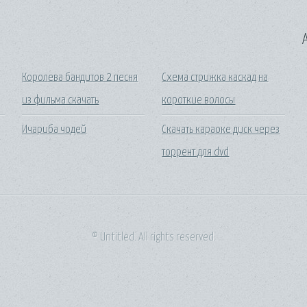
A
Королева бандитов 2 песня
Схема стрижка каскад на
из фильма скачать
короткие волосы
Ичариба чодей
Скачать караоке диск через
торрент для dvd
© Untitled. All rights reserved.