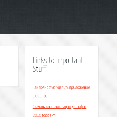
Links to Important
Stuff
Как полностью удалить приложение
в ubuntu
Скачать ключ активации для офис
2010 торрент