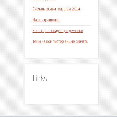
Скачать фильм годзилла 2014
Маша страшилка
Книги про попаданцев демонов
Темы на компьютер аниме скачать
Links