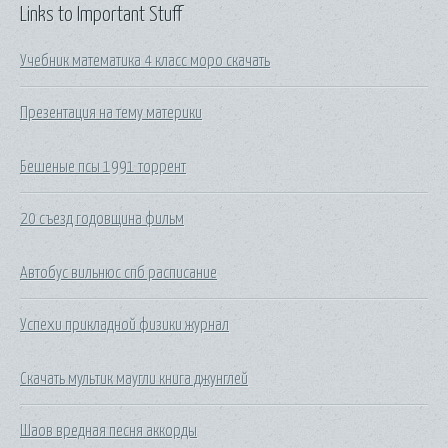
Links to Important Stuff
Учебник математика 4 класс моро скачать
Презентация на тему материки
Бешеные псы 1991 торрент
20 съезд годовщина фильм
Автобус вильнюс спб расписание
Успехи прикладной физики журнал
Скачать мультик маугли книга джунглей
Шаов вредная песня аккорды