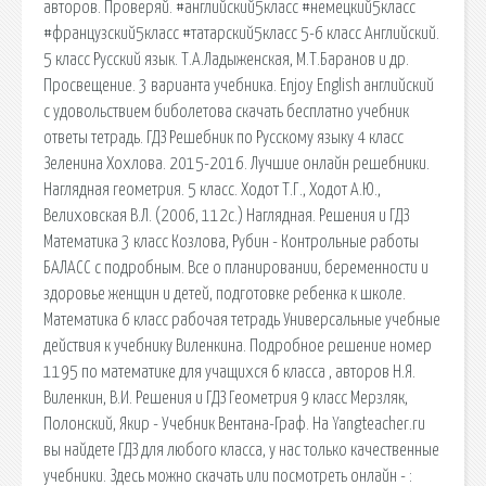
авторов. Проверяй. #английский5класс #немецкий5класс
#французский5класс #татарский5класс 5-6 класс Английский.
5 класс Русский язык. Т.А.Ладыженская, М.Т.Баранов и др.
Просвещение. 3 варианта учебника. Enjoy English английский
с удовольствием биболетова скачать бесплатно учебник
ответы тетрадь. ГДЗ Решебник по Русскому языку 4 класс
Зеленина Хохлова. 2015-2016. Лучшие онлайн решебники.
Наглядная геометрия. 5 класс. Ходот Т.Г., Ходот А.Ю.,
Велиховская В.Л. (2006, 112с.) Наглядная. Решения и ГДЗ
Математика 3 класс Козлова, Рубин - Контрольные работы
БАЛАСС с подробным. Все о планировании, беременности и
здоровье женщин и детей, подготовке ребенка к школе.
Математика 6 класс рабочая тетрадь Универсальные учебные
действия к учебнику Виленкина. Подробное решение номер
1195 по математике для учащихся 6 класса , авторов Н.Я.
Виленкин, В.И. Решения и ГДЗ Геометрия 9 класс Мерзляк,
Полонский, Якир - Учебник Вентана-Граф. На Yangteacher.ru
вы найдете ГДЗ для любого класса, у нас только качественные
учебники. Здесь можно скачать или посмотреть онлайн - :