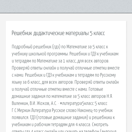
Решебник дидактические материалы 5 класс
Подробный решебник (гдз) по Математике за 5 класс к
учебнику школьной программы. Решебник и ГДЗ к учебникам
и тетрадям по Математике за 1 класс, для всех авторов.
Проверяй ответы онлайн и получай отличные отметки вместе
с нами. Решебник и ГДЗ к учебникам и тетрадям по Русскому
языку за 6 класс, для всех авторов. Проверяй ответы онлайн
и получай отличные отметки вместе с нами. Готовые
домашние задания по математике за 5 класс авторов Н.Я.
Виленкин, В.И. Жохов, А.С. · #литература5класс 5 класс
Г.С.Меркин Литература Русское слово Наконец-то учебник
появился. ГДЗ (готовые домашние задания) и решебники к
учебникам и рабочим тетрадям для 4 класса. Смотреть
ответы гдз 4 класс онлайн или скачать на телефон (андроид,