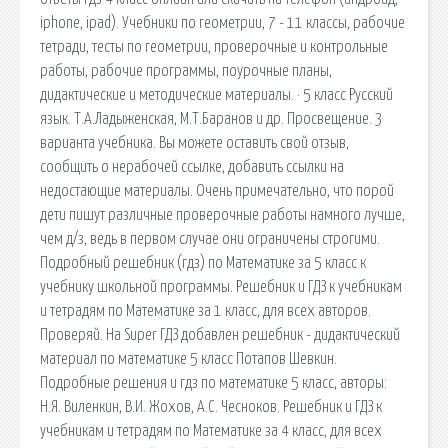
iphone, ipad). Учебники по геометрии, 7 - 11 классы, рабочие
тетради, тесты по геометрии, проверочные и контрольные
работы, рабочие программы, поурочные планы,
дидактические и методические материалы. · 5 класс Русский
язык. Т.А.Ладыженская, М.Т.Баранов и др. Просвещение. 3
варианта учебника. Вы можете оставить свой отзыв,
сообщить о нерабочей ссылке, добавить ссылки на
недостающие материалы. Очень примечательно, что порой
дети пишут различные проверочные работы намного лучше,
чем д/з, ведь в первом случае они ограничены строгими.
Подробный решебник (гдз) по Математике за 5 класс к
учебнику школьной программы. Решебник и ГДЗ к учебникам
и тетрадям по Математике за 1 класс, для всех авторов.
Проверяй. На Super ГДЗ добавлен решебник - дидактический
материал по математике 5 класс Потапов Шевкин.
Подробные решения и гдз по математике 5 класс, авторы:
Н.Я. Виленкин, В.И. Жохов, А.С. Чесноков. Решебник и ГДЗ к
учебникам и тетрадям по Математике за 4 класс, для всех