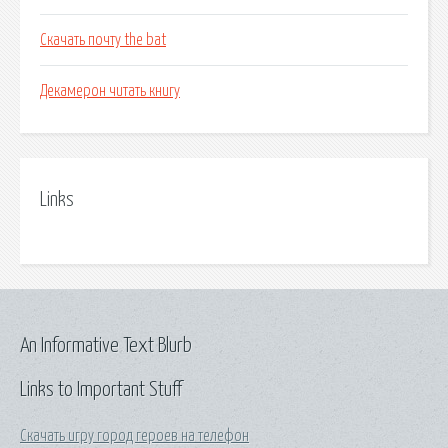
Скачать почту the bat
Декамерон читать книгу
Links
An Informative Text Blurb
Links to Important Stuff
Скачать игру город героев на телефон