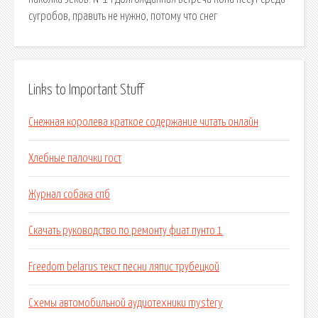
сугробов, править не нужно, потому что снег
Links to Important Stuff
Снежная королева краткое содержание читать онлайн
Хлебные палочки гост
Журнал собака спб
Скачать руководство по ремонту фиат пунто 1
Freedom belarus текст песни ляпис трубецкой
Схемы автомобильной аудиотехники mystery