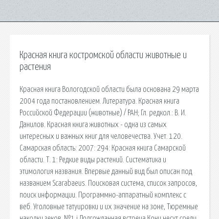
Красная книга костромской области животные и
растения
Красная книга Вологодской области была основана 29 марта
2004 года постановлением. Литература. Красная книга
Российской Федерации (животные) / РАН; Гл. редкол.: В. И.
Данилов. Красная книга животных - одна из самых
интересных и важных книг для человечества. Учет. 120.
Самарская область: 2007: 294: Красная книга Самарской
области. Т. 1: Редкие виды растений. Систематика и
этимология названия. Впервые данный вид был описан под
названием Scarabaeus. Поисковая сиcтема, список запросов,
поиск информации. Программно-аппаратный комплекс с
веб. Уголовные татуировки и их значение на зоне, Тюремные
наколки зеков. №1 i Долгожданная встреча Кони несут среди