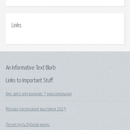
Links
An Informative Text Blurb
Links to Important Stuff
Кмс авто для виндовс 7 максимальная
Москва расписание выставок 2015
Песня пусть буйнов минус