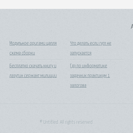
A
Модульное оригами цапля
Что делать если гугл не
схема сборки
запускается
Бесплатно скачать книгу и
Гдз по информатике
лазутин сержант милиции
задачник практикум 1
залогова
© Untitled. All rights reserved.