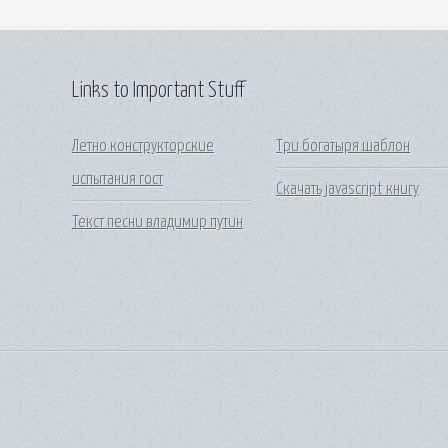
Links to Important Stuff
Летно конструкторские
Три богатыря шаблон
испытания гост
Скачать javascript книгу
Текст песни владимир путин