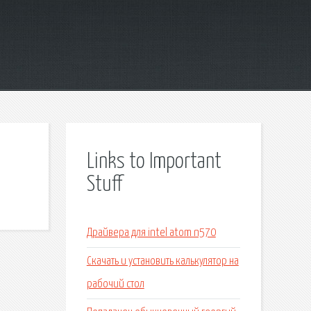
Links to Important
Stuff
Драйвера для intel atom n570
Скачать и установить калькулятор на
рабочий стол