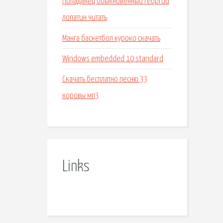
Попаданец обыкновенный георгий
лопатин читать
Манга баскетбол куроко скачать
Windows embedded 10 standard
Скачать бесплатно песню 33
коровы мп3
Links