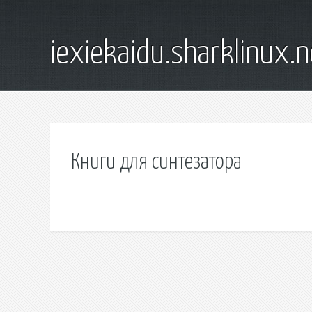
iexiekaidu.sharklinux.n
Книги для синтезатора