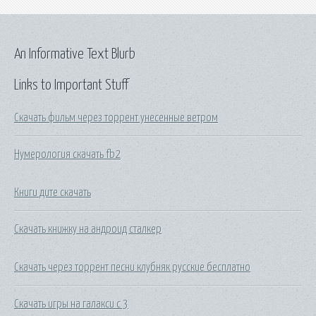
An Informative Text Blurb
Links to Important Stuff
Скачать фильм через торрент унесенные ветром
Нумерология скачать fb2
Книги дите скачать
Скачать книжку на андроид сталкер
Скачать через торрент песни клубняк русские бесплатно
Скачать игры на галакси с 3