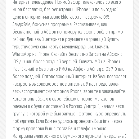
Интернет телевидение. Прямой эфир телеканалов со всего
мира бесплатно, без регистрации. IPhone 10 по выгодной
цене в интернет-магазине Eldorado.ru. Рассрочка 0%,
ЭльдоSale, бонусная программа. Рассказываем, как
бесплатно найти Айфон по номеру телефона онйлан прямо
сейчас. Дешевый интернет в роуминге за границей Купить
туристическую сим-карту с международным. Скачать
WhatsApp на iPhone. Скачайте бесплатно Ватсап на Айфон c
iOS 7.0 или более поздней версией. Скачать IMO на iPhone и
iPad. Скачайте бесплатно ИМО на Айфон и Айпад c iOS 7.0 или
более поздней. Оптоволоконный интернет. Кабель позволяет
настроить высокоскоростное интернет. У нас представлен
весь ассортимент смартфонов iPhone, звоните и заказывайте.
Каталог английских и европейских интернет магазинов
одежды и обуви с доставкой в Россию. Дмитрий, начала вести
группу, в которой уже был запущен фотоконкурс. определить
победителя. Если Вам не удалось проверить Ваш imei через
форму проверки Выше, тогда Ваш телефон можно.
Материалы электронного и бумажного журнала 'Генеральный