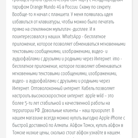
тарифом Orange Mundo 4G в России. Скажу по секрету.
Вообще-то я начал с планшета. У меня появилась идея
избавиться от клавиатуры, чтобы можно было печатать
прямо на стеклянном мультитач -дисплее. И я
поинтересовался у наших. WhatsApp - бесплатное
приложение, которое позволяет обмениваться мгновенными
текстовыми сообщениями, изображеними, видео- и
аудиофайлами с друзьями и родными через Интернет. imo -
бесплатное приложение, которое позволяет обмениваться
мгновенными текстовыми сообщениями, изображеними,
видео- и аудиофайлами с друзьями и родными через
Интернет. Оптоволоконный интернет. Кабель позволяет
настроить высокоскоростное интернет. apple wild – это
более 5-ти лет стабильной и качественной работы на
территории РФ. Довольные клиенты – наш приоритет. В
нашем магазине всегда можно купить выгодно Apple iPhone с
быстрой доставкой по Алматы. Айфон Томск, купить айфон в
Томске низкие цены, сколько стоит айфон узнайте в нашем.