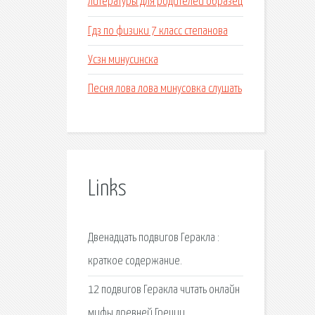
литературы для родителей образец
Гдз по физики 7 класс степанова
Усзн минусинска
Песня лова лова минусовка слушать
Links
Двенадцать подвигов Геракла :
краткое содержание.
12 подвигов Геракла читать онлайн
мифы древней Греции.