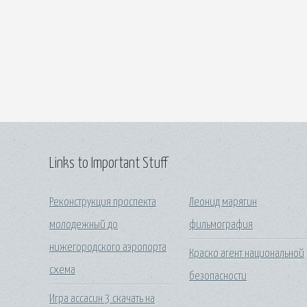
Links to Important Stuff
Реконструкция проспекта
Леонид марягин
молодежный до
фильмография
нижегородского аэропорта
Краско агент национальной
схема
безопасности
Игра ассасин 3 скачать на