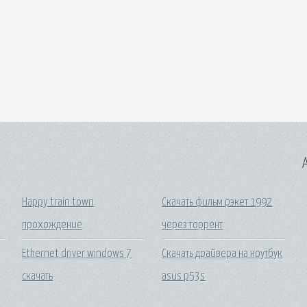
A
Happy train town
Скачать фильм рэкет 1992
прохождение
через торрент
Ethernet driver windows 7
Скачать драйвера на ноутбук
скачать
asus p53s