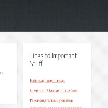
Links to Important
Stuff
ния
Майнкрафт видео моды
Скачать mp3 бесплатно с зайцев
Рекомендательный указатель