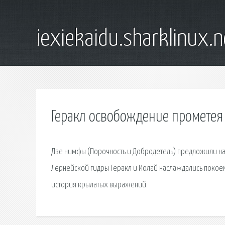
iexiekaidu.sharklinux.n
Геракл освобождение прометея
Две нимфы (Порочность и Добродетель) предложили на
Лернейской гидры Геракл и Иолай наслаждались покое
история крылатых выражений.