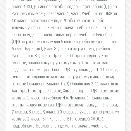
Более 400 ГДЗ. Данное пособие содержит решебник (ГДЗ) по
Русскому языку за 3 класс часть 1, часть. Учебники по ОБЖ за
10 класс в электронном виде. Чтобы не носить с собой
тяжелые учебники, их можно скачать себе на планшет. Так
как не всегда есть электронная версия учебника Решебник
(ГДЗ) по русскому языку для 6 класса к учебнику Русский язык.
6 класс Баранов ГДЗ для 8,9 класса по русскому, учебник
Русский язык 8-9 класс. Практика. Сборник задач. ГДЗ по
алгебре, английскому и русскому языку. Готовые домашние
задания по геометрии. Спиши ГДЗ по урокам для 1-11 класса,
решенные задания по математике, русскому и английскому.
Готовые Домашние Задания (ГДЗ) Онлайн для 2-11 классов по
Алгебре, Геометрии, Физике, Химии. Сборник ГДЗ по русскому
языку за 1 класс по учебнику Н.А. Чураковой. Правильные
ответы. Раздел посвящен ГДЗ по русскому языку для 6 класса,
7 классы, 8 класс, 9 класс, 10 классов Лучшие гдз по русскому
языку за 2 класс , В.П. Канакина, В.Г. Горецкий ФГОС. С
подробными. Библиотека, где можно скачать учебники,