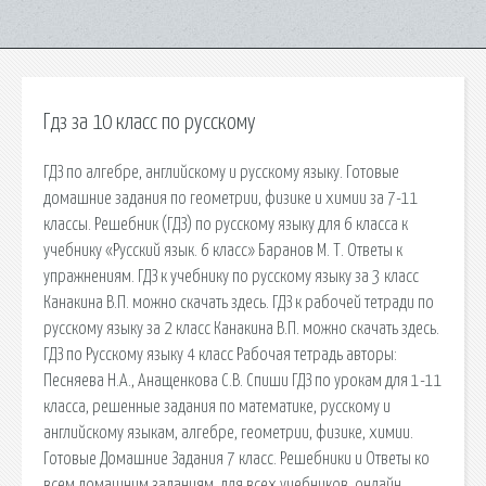
Гдз за 10 класс по русскому
ГДЗ по алгебре, английскому и русскому языку. Готовые
домашние задания по геометрии, физике и химии за 7-11
классы. Решебник (ГДЗ) по русскому языку для 6 класса к
учебнику «Русский язык. 6 класс» Баранов М. Т. Ответы к
упражнениям. ГДЗ к учебнику по русскому языку за 3 класс
Канакина В.П. можно скачать здесь. ГДЗ к рабочей тетради по
русскому языку за 2 класс Канакина В.П. можно скачать здесь.
ГДЗ по Русскому языку 4 класс Рабочая тетрадь авторы:
Песняева Н.А., Анащенкова С.В. Спиши ГДЗ по урокам для 1-11
класса, решенные задания по математике, русскому и
английскому языкам, алгебре, геометрии, физике, химии.
Готовые Домашние Задания 7 класс. Решебники и Ответы ко
всем домашним заданиям, для всех учебников, онлайн.