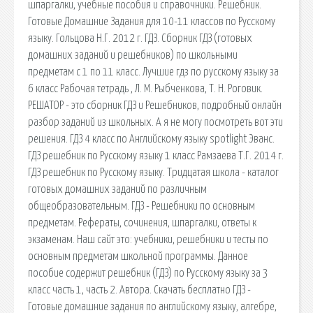
шпаргалки, учебные пособия и справочники. Решебник.
Готовые Домашние Задания для 10-11 классов по Русскому
языку. Гольцова Н.Г. 2012 г. ГДЗ. Сборник ГДЗ (готовых
домашних заданий и решебников) по школьными
предметам с 1 по 11 класс. Лучшие гдз по русскому языку за
6 класс Рабочая тетрадь , Л. М. Рыбченкова, Т. Н. Роговик.
РЕШАТОР - это сборник ГДЗ и Решебников, подробный онлайн
разбор заданий из школьных. А я не могу посмотреть вот эти
решения. ГДЗ 4 класс по Английскому языку spotlight Эванс.
ГДЗ решебник по Русскому языку 1 класс Рамзаева Т.Г. 2014 г.
ГДЗ решебник по Русскому языку. Тридцатая школа - каталог
готовых домашних заданий по различным
общеобразовательным. ГДЗ - Решебники по основным
предметам. Рефераты, сочинения, шпаргалки, ответы к
экзаменам. Наш сайт это: учебники, решебники и тесты по
основным предметам школьной программы. Данное
пособие содержит решебник (ГДЗ) по Русскому языку за 3
класс часть 1, часть 2. Автора. Скачать бесплатно ГДЗ -
Готовые домашние задания по английскому языку, алгебре,