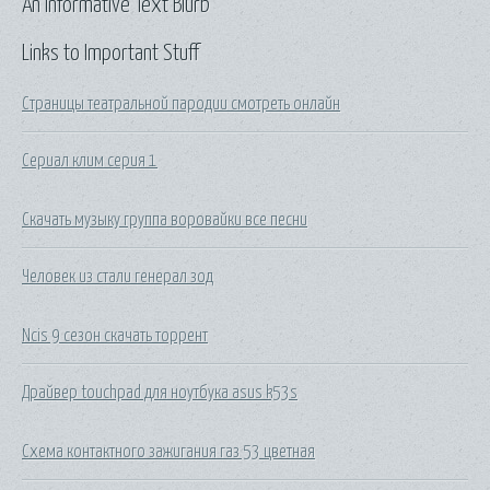
An Informative Text Blurb
Links to Important Stuff
Страницы театральной пародии смотреть онлайн
Сериал клим серия 1
Скачать музыку группа воровайки все песни
Человек из стали генерал зод
Ncis 9 сезон скачать торрент
Драйвер touchpad для ноутбука asus k53s
Схема контактного зажигания газ 53 цветная