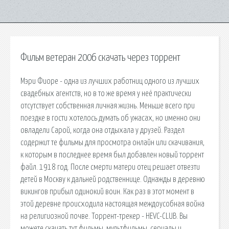
Фильм ветеран 2006 скачать через торрент
Мэри Фиоре - одна из лучших работниц одного из лучших
свадебных агентств, но в то же время у неё практически
отсутствует собственная личная жизнь. Меньше всего при
поездке в гости хотелось думать об ужасах, но именно они
овладели Сарой, когда она отдыхала у друзей. Раздел
содержит те фильмы для просмотра онлайн или скачивания,
к которым в последнее время был добавлен новый торрент
файл. 1918 год. После смерти матери отец решает отвезти
детей в Москву к дальней родственнице. Однажды в деревню
викингов прибыл одинокий воин. Как раз в этот момент в
этой деревне происходила настоящая междоусобная война
на религиозной почве. Торрент-трекер - HEVC-CLUB. Вы
можете скачать тут фильмы, мультфильмы, сериалы и