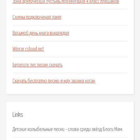
Зона арктических пустынь презентация 4 класс плешаков
Схемы подключения ламп
Восьмой день книга википедия
Winrar rsload net
Берегите лес песня скачать
Скачать бесплатно песню я жду звонка коган
Links
Детские колыбельные песни - слова среди звёзд Блоги Мам.