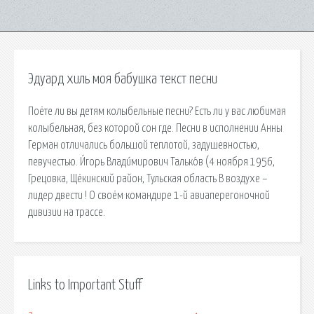
Эдуард хиль моя бабушка текст песни
Поёте ли вы детям колыбельные песни? Есть ли у вас любимая
колыбельная, без которой сон где. Песни в исполнении Анны
Герман отличались большой теплотой, задушевностью,
певучестью. И́горь Влади́мирович Талько́в (4 ноября 1956,
Грецовка, Щёкинский район, Тульская область В воздухе –
лидер двести ! О своём командире 1-й авиаперегоночной
дивизии на трассе.
Links to Important Stuff