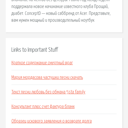
поддержала новое начинание известного клуба Прощай,
диабет. ConceptD — новый саббренд от Acer. Представьте,
вам нужен мощный и производительный ноутбук
Links to Important Stuff
Краткое содержание смертный враг
Мария мордасова частушки песни скачать
Текст песни любовь без обмана 5sta family
Консультант плюс счет фактура бланк
Образец искового заявления о возврате долга