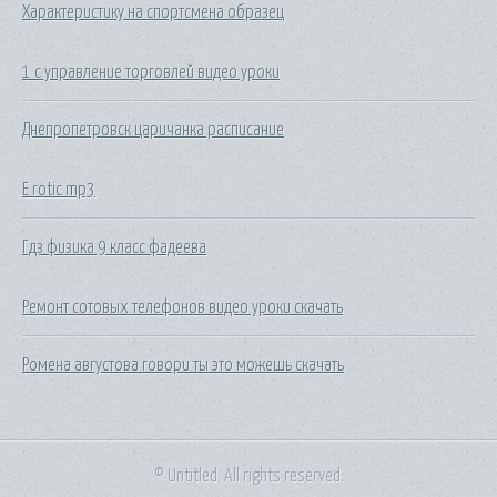
Характеристику на спортсмена образец
1 с управление торговлей видео уроки
Днепропетровск царичанка расписание
E rotic mp3
Гдз физика 9 класс фадеева
Ремонт сотовых телефонов видео уроки скачать
Ромена августова говори ты это можешь скачать
© Untitled. All rights reserved.