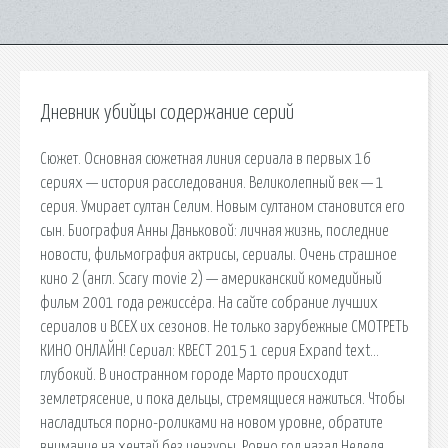
Дневник убийцы содержание серий
Сюжет. Основная сюжетная линия сериала в первых 16
сериях — история расследования. Великолепный век — 1
серия. Умирает султан Селим. Новым султаном становится его
сын. Биография Анны Даньковой: личная жизнь, последние
новости, фильмография актрисы, сериалы. Очень страшное
кино 2 (англ. Scary movie 2) — американский комедийный
фильм 2001 года режиссёра. На сайте собрание лучших
сериалов и ВСЕХ их сезонов. Не только зарубежные СМОТРЕТЬ
КИНО ОНЛАЙН! Сериал: КВЕСТ 2015 1 серия Expand text…
глубокий. В иностранном городе Марто происходит
землетрясение, и пока дельцы, стремящиеся нажиться. Чтобы
насладиться порно-роликами на новом уровне, обратите
внимание на хентай без цензуры. Ровно год назад Неделя