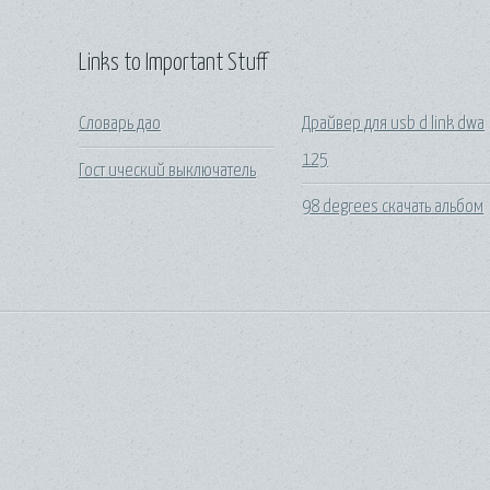
Links to Important Stuff
Словарь дао
Драйвер для usb d link dwa
125
Гост ический выключатель
98 degrees скачать альбом