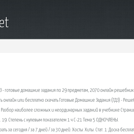
et
ГДЗ - готовые домашние задания по 29 предметам, 2070 онлайн решебник
ь онлайн или бесплатно скачать Готовые Домашние Задания (ГДЗ) - Реш
Разбор наиболее сложных и неординарных заданий в учебнике Страни
 19. Степень с нулевым показателем 1 ч С-21 Тема 5 ОДНОЧЛЕНЫ.
за сегодня / за 7 дней / за 30 дней: Хосты: Хиты: Стат. 1: Доска беспл