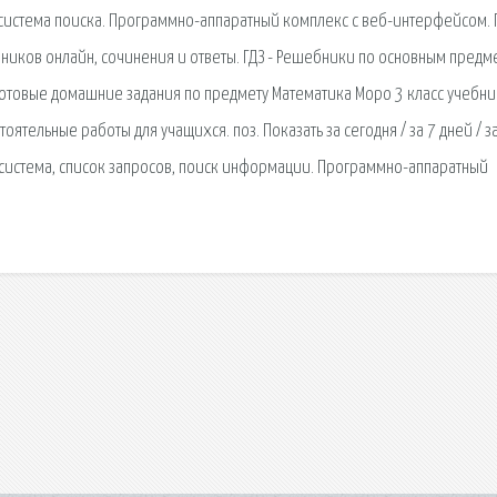
система поиска. Программно-аппаратный комплекс с веб-интерфейсом. Г
ников онлайн, сочинения и ответы. ГДЗ - Решебники по основным предм
Готовые домашние задания по предмету Математика Моро 3 класс учебни
стоятельные работы для учащихся. поз. Показать за сегодня / за 7 дней / з
ая сиcтема, список запросов, поиск информации. Программно-аппаратный