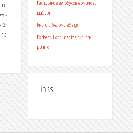
Расписание автобусов ермилово
ДЗ -
выборг
етам.
Книги о белом лебеде
к 2
а 30
Pocketful of sunshine скачать
рингтон
Links