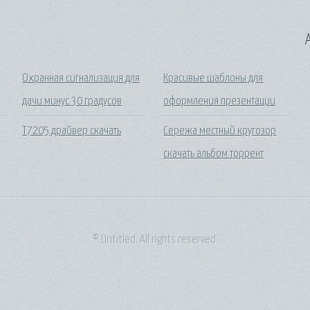
A
Охранная сигнализация для
Красивые шаблоны для
дачи минус 30 градусов
оформления презентации
Т7205 драйвер скачать
Сережа местный кругозор
скачать альбом торрент
© Untitled. All rights reserved.