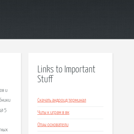
Links to Important
Stuff
ов и
ебники
Скачать андроид терминал
ца 5
Читы к играм в вк
Отцы основатели
атных